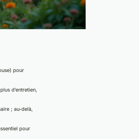
house) pour
lus d’entretien,
ire ; au-delà,
essentiel pour