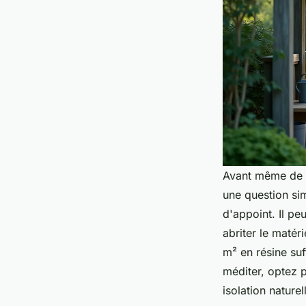
Avant même de s
une question si
d'appoint. Il pe
abriter le matér
m² en résine suf
méditer, optez 
isolation nature