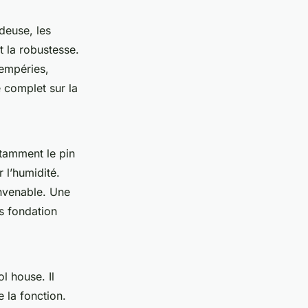
deuse, les
et la robustesse.
tempéries,
e complet sur la
tamment le pin
r l’humidité.
nvenable. Une
ns fondation
l house. Il
e la fonction.