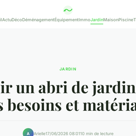
l
Actu
Déco
Déménagement
Équipement
Immo
Jardin
Maison
Piscine
T
JARDIN
ir un abri de jardin
s besoins et matéri
Arielle
17/06/2026 08:01
10 min de lecture
A