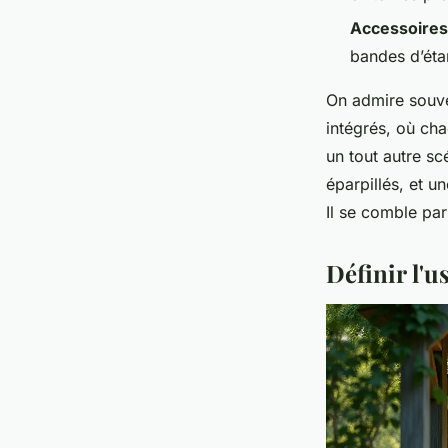
Accessoires 
bandes d’étan
On admire souven
intégrés, où cha
un tout autre sc
éparpillés, et u
Il se comble par
Définir l'u