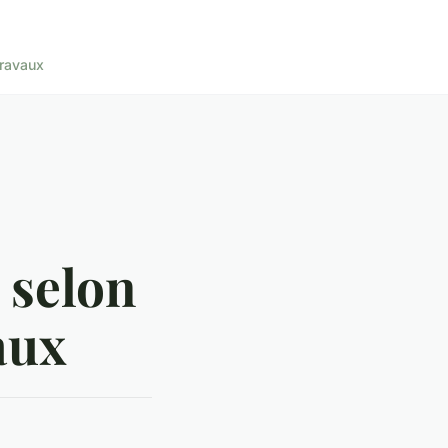
ravaux
 selon
aux