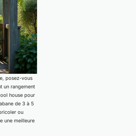
ée, posez-vous
nt un rangement
 pool house pour
 cabane de 3 à 5
bricoler ou
e une meilleure