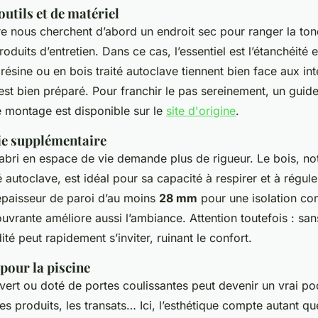
outils et de matériel
re nous cherchent d’abord un endroit sec pour ranger la ton
oduits d’entretien. Dans ce cas, l’essentiel est l’étanchéité 
ésine ou en bois traité autoclave tiennent bien face aux in
l est bien préparé. Pour franchir le pas sereinement, un guid
e montage est disponible sur le
site d'origine
.
vie supplémentaire
abri en espace de vie demande plus de rigueur. Le bois, no
é autoclave, est idéal pour sa capacité à respirer et à régule
 épaisseur de paroi d’au moins
28 mm
pour une isolation co
ouvrante améliore aussi l’ambiance. Attention toutefois : sa
ité peut rapidement s’inviter, ruinant le confort.
pour la piscine
ert ou doté de portes coulissantes peut devenir un vrai poo
les produits, les transats… Ici, l’esthétique compte autant qu