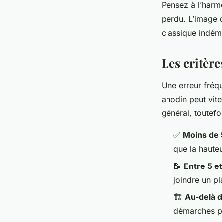
Pensez à l’harmo
perdu. L’image d
classique indém
Les critèr
Une erreur fréqu
anodin peut vite
général, toutefoi
✅
Moins de 
que la haute
📝
Entre 5 e
joindre un pl
🏗️
Au-delà 
démarches pl