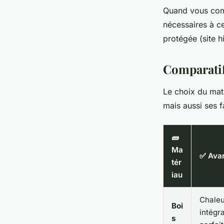
Quand vous comm
nécessaires à c
protégée (site h
Comparatif
Le choix du maté
mais aussi ses fa
🧱
Ma
✅ Ava
tér
iau
Chaleu
Boi
intégr
s