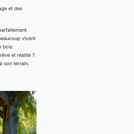
age et des
parfaitement
 beaucoup vivent
e bois
êve et réalité ?
à son terrain.