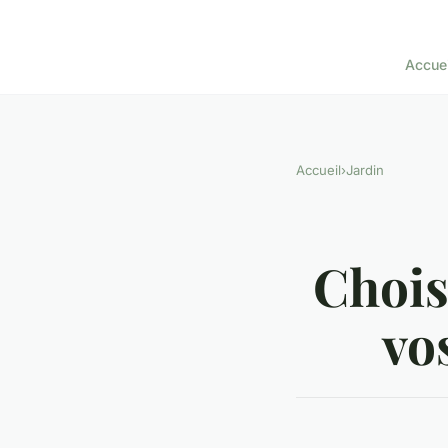
Accuei
Accueil
›
Jardin
Chois
vo