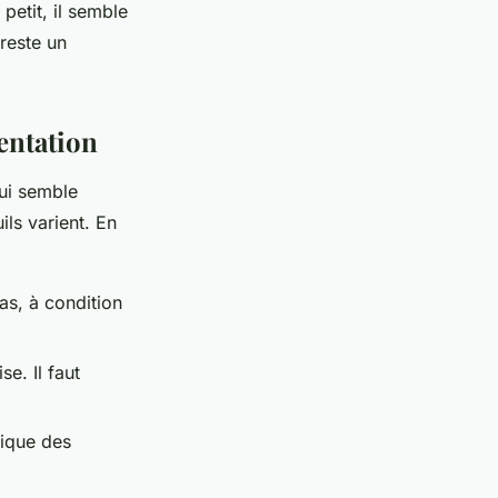
petit, il semble
reste un
entation
qui semble
ils varient. En
as, à condition
e. Il faut
lique des