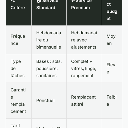
🔍
🏠 Service
✨ Service
ct
Critère
Standard
Premium
Budg
et
Hebdomada
Hebdomadai
Fréque
Moy
ire ou
re avec
nce
en
bimensuelle
ajustements
Type
Bases : sols,
Complet +
Élev
de
poussière,
vitres, linge,
é
tâches
sanitaires
rangement
Garanti
e
Remplaçant
Faibl
Ponctuel
rempla
attitré
e
cement
Tarif